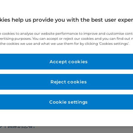
ies help us provide you with the best user expe
中文
English
Fre
 cookies to analyse our website performance to improve and customise con
vertising purposes. You can accept or reject our cookies and you can find out
the cookies we use and what we use them for by clicking ‘Cookies settings’.
7460 5586
Accept cookies
期五）；上午
8
点
-
下午
3
点（星期六）
Reject cookies
Cookie settings
热诚欢迎受使馆资助、拥有国际医疗保险以及自费医疗的患
多个国家的患者。