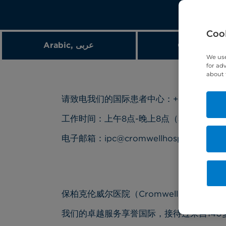
Cook
Arabic, عربى
Chinese, 
We use
for ad
about 
请致电我们的国际患者中心：
+44 (0) 20 
工作时间：上午
8
点
-
晚上
8
点（星期一至星
电子邮箱：
ipc@cromwellhospital.com
保柏克伦威尔医院（
Cromwell Hospital
）
我们的卓越服务享誉国际，接待过来自
140