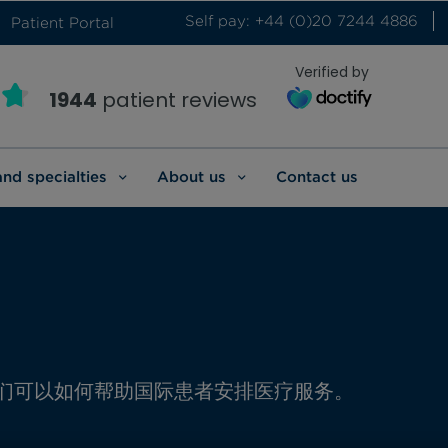
Self pay: +44 (0)20 7244 4886
Patient Portal
Verified by
1944
patient reviews
and specialties
About us
Contact us
们可以如何帮助国际患者安排医疗服务。