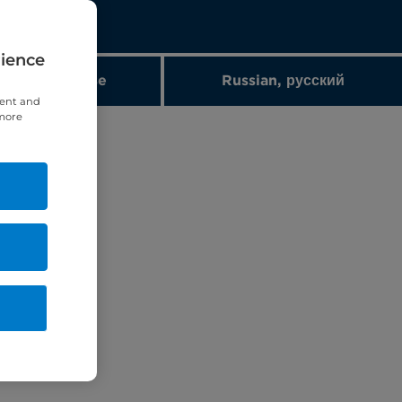
rience
nch, Française
Russian, русский
tent and
 more
者。