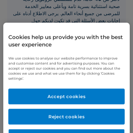
صحية استثنائية بسرية تامة وبأعلى معايير الخدمة
للمرضى من جميع أنحاء العالم. يرجى الاطلاع أدناه على
إجابات بعض الأسئلة التي قد تكون لديكم حول
مستشفي كرومويل.
Cookies help us provide you with the best
user experience
العلاجات والاستشاريين في مستشفي
We use cookies to analyse our website performance to improve
and customise content and for advertising purposes. You can
كرومويل
accept or reject our cookies and you can find out more about the
cookies we use and what we use them for by clicking ‘Cookies
settings’.
ما هي العلاجات التي يمكنكم تقديمها؟
يقدم استشاريونا المتخصصون ذوو الخبرة مجموعة
Accept cookies
واسعة من العلاجات الطبية والجراحية والآراء الثانية
والرعاية الطبية العاجلة من قبل الأطباء العامين. يساعد
مركز المرضى الدوليين المخصص لدينا المرضى طوال
Reject cookies
رحلة الرعاية الصحية الخاصة بهم. أولويتنا هي جعل
تجربتك سلسة وخالية من التوتر قدر الإمكان، وجعل