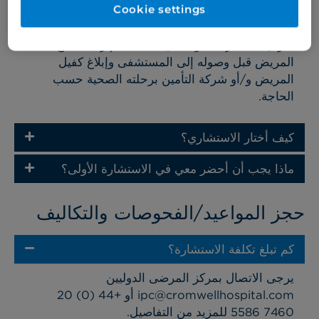
Cookie settings
الخدمة التي نقدمها تتسم بالاهتمام والسرية والاحترام.
لدينا مستشارون يتحدثون اللغة العربية لمساعدتك
طوال هذه الرحلة. ويشمل ذلك تنظيم رحلة علاج
المريض قبل وصوله إلى المستشفى وإبلاغ كفيل
المريض و/أو شركة التأمين برحلته الصحية حسب
الحاجة.
كيف أختار الاستشاري؟
ماذا يجب أن أحضر معي في الاستشارة الأولى؟
حجز المواعيد/الفحوصات والتكاليف
كم تبلغ تكلفة الاستشارة؟
يرجى الاتصال بمركز المرضى الدوليين
أو +44 (0) 20
ipc@cromwellhospital.com
7460 5586 للمزيد من التفاصيل.