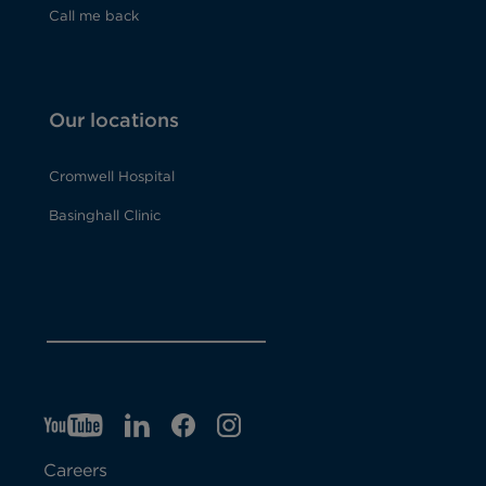
Call me back
Our locations
Cromwell Hospital
Basinghall Clinic
YT
O
LI
O
F
IG
O
p
p
B
O
p
Careers