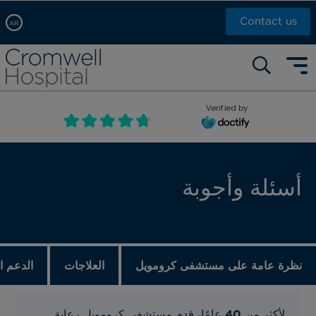
Contact us
AR
Arabic, عربى
Self pay: +44 (0)20 7244 4886
Chinese, 中文
Call Now: +44 (0)20 7460 5700
English
Verified by
Book an appointment
French, Française
Russian, русский
أسئلة وأجوبة
نظرة عامة على مستشفى كرومويل
العلاجات
الدعم ا
عامًا، قدم مستشفي كرومويل رعاية
40
لأكثر من