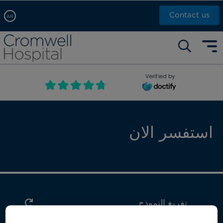
Contact us
AR
Arabic, عربى
Self pay: +44 (0)20 7244 4886
Chinese, 中文
Call Now: +44 (0)20 7460 5700
English
Verified by
Book an appointment
French, Française
Russian, русский
استفسر الان
تفريغ النموذج